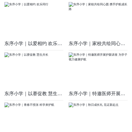
东序小学｜以爱相约 欢乐同行
东序小学｜家校共绘同心圆 携手护航成长路
东序小学｜以赛促教 慧生共长
东序小学｜特邀医师开展护眼讲座 为学子视力健康护航