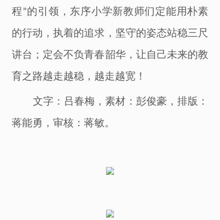
程
的引领，
东序小学
新教师们定能用朴素
”
的行动，执着的追求，坚守的姿态站稳三尺
讲台；定会不负青春韶华，让自己未来的教
育之路越走越稳，越走越宽！
文
字
：吕春梅
，
素材：彭俊豪
，排版：
蒋能勇，
审核：蒋敏
。