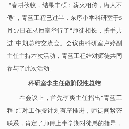
春耕秋收，结果丰硕；薪火相传，诲人不
“
倦
，青蓝工程已过半，
东序小学科研室于
”
5
月
日
在录播室
举行了
师徒相长，携手共
17
“
进
中期
总结交流会。
会议由科研室卢婷副
”
主任主持本次活动，
青蓝工程结对师徒共同
参与了
此
次活动。
科研室李主任做阶段性总结
在会议上，首先
李
爽主任指出
青蓝工
“
程
结对工作按计划有序推进，师徒间紧密
”
联系，肯定了师傅上半学期对徒弟的指导，