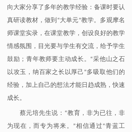
向大家分享了多年的教学经验：
备
课时
要认
真研读教材，做到
大单元
教学。
多
观摩名
“
”
师课堂实录，
在
课堂教学
，
创设良好的教学
情感氛围，目光要与学生有交流，给予学生
鼓励；青年教师要主动成长。
采他山之石
“
以攻玉，纳百家之长以厚己
多吸取他们的
”
经验，加上自己的想法才能日趋成熟，快速
成长。
蔡元培先生说：
教育，非为已往，非
“
为现在，而专为将来。
相信通过
青蓝工
”
“