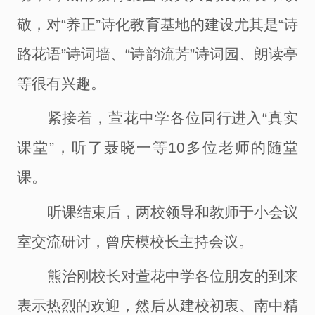
敬，对
“养正”诗化教育基地的建设尤其是“诗
路花语”诗词墙、“诗韵流芳”诗词园、朗读亭
等很有兴趣。
紧接着，萱花中学各位
同行进入
“真实
课堂
”
，
听了聂晓一等
10多位老师的随堂
课
。
听课结束后，两校领导和教师于
小
会议
室交流
研讨
，曾庆模校长主持会议。
熊治刚校长对萱花中学各位
朋友
的到来
表示热烈的欢迎
，然后
从建校初衷、南中精