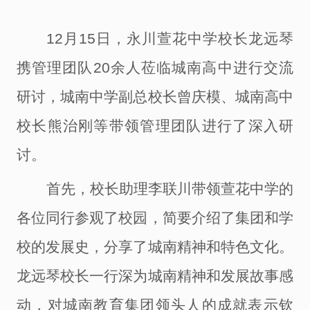
12月15日，
永川萱花中学校长龙远琴
携管理团队
20余人
莅临城南高中
进行交流
研讨，城南中学副总
校长曾庆模
、城南高中
校长熊治刚
等带领管理团队
进行了深入研
讨。
首先
，校长
助理李联川
带领萱花中学的
各位
同行
参观
了
校园，
简要
介绍
了集团和学
校的发展史，分享了城南精神和特色
文化
。
龙远琴校长
一行深为城南精神和发展故事感
动，对城南教育集团领头人的成就表示钦