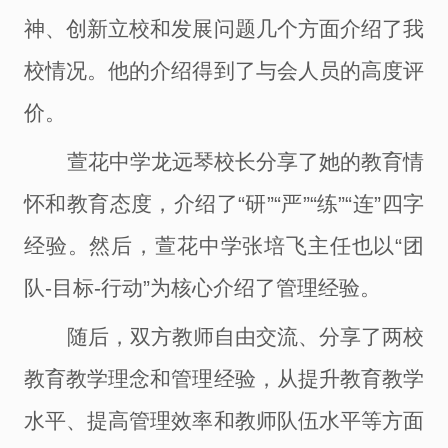
神、创新立校和发展问题
几个
方面介绍了我
校情况。
他的介绍得到了与会人员的高度评
价。
萱花中学龙远琴校长分享
了
她的教育情
怀
和
教育态度，
介绍了
“研”“严”“练”“连”四字
经验
。然后，萱花中学张培飞主任也以
“团
队-目标-行动”为核心
介绍了管理经验
。
随后，双方教师自由
交流
、
分享
了两校
教育教学理念
和
管理经验，
从
提升教育教学
水平
、
提高
管理
效率
和
教师队伍水平
等方面