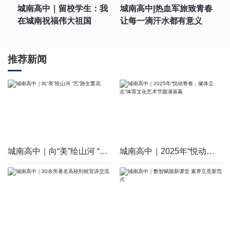
城南高中｜留校学生：我
城南高中|热血军旅致青春
在城南祝福伟大祖国
让每一滴汗水都有意义
推荐新闻
城南高中｜向“美”绘山河 “艺”路生繁花
城南高中｜2025年“悦动青春，健体立志”体育文化艺术节圆满落幕