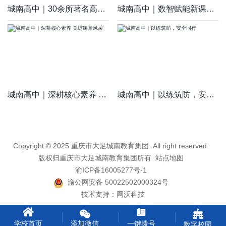
城南高中｜30余所著名高校到校宣讲交流
城南高中｜数智赋能新课堂 素养立意新范式
城南高中｜深耕核心素养 竞绽课堂风采
城南高中｜以练筑防，安全同行
Copyright © 2025 重庆市大足城南教育集团. All right reserved.
版权归重庆市大足城南教育集团所有
站点地图
渝ICP备16005277号-1
渝公网安备 50022502000324号
技术支持：
网沃科技




添加微信
学校首页
一键拨号
数字校园