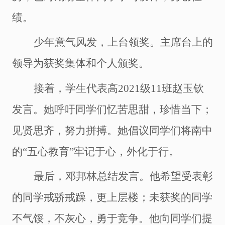
绩。
少年意气风发，上台领奖。主席台上的
领导为获奖集体和个人颁奖。
接着，学生代表高
2021级11班赵玉钦
发言。她呼吁同学们忆苦思甜，珍惜当下；
见贤思齐，努力拼搏。她倡议同学们将南中
的“五心教育”牢记于心，外化于行。
最后，邓邦林总结发言。他希望受表彰
的同学戒骄戒躁，更上层楼；未获奖的同学
不气馁，不灰心，勇于竞争。他向同学们提