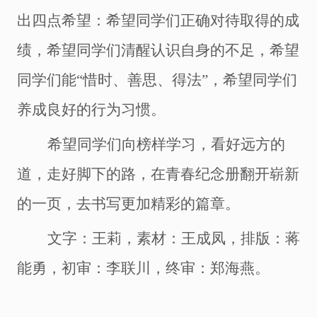
出四点希望：希望同学们正确对待取得的成
绩，希望同学们清醒认识自身的不足，希望
同学们能
“惜时、善思、得法”，希望同学们
养成良好的行为习惯。
希望
同学们向榜样学习，看好远方的
道，走好脚下的路，在青春纪念册翻开崭新
的一页，去书写更加精彩的篇章。
文字：王莉
，
素材：王成凤
，
排版：蒋
能勇
，
初审：李联川
，
终审：郑海燕
。