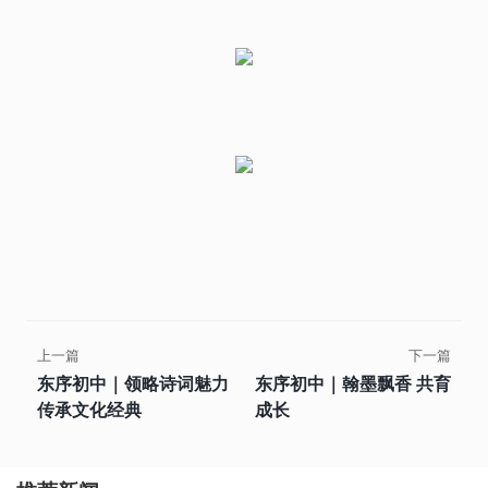
上一篇
下一篇
东序初中｜领略诗词魅力
东序初中｜翰墨飘香 共育
传承文化经典
成长