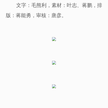
文字：毛熊利，素材：叶志、蒋鹏，排
版：蒋能勇，审核：唐彦。