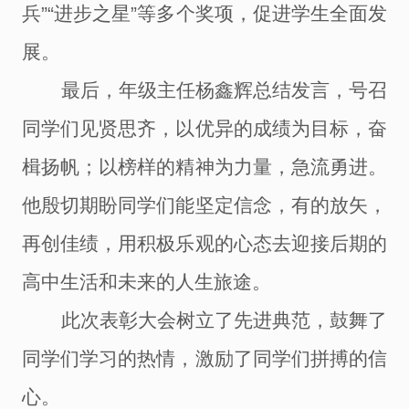
兵”“
进步之星
”
等
多个奖项，
促进学生全面发
展
。
最后
，年级主任杨鑫辉
总结
发言
，号召
同学们
见贤思齐
，以优异
的
成绩为目标，
奋
楫扬帆
；
以榜样的精神为力量，
急
流勇进。
他殷切期盼
同学们能坚定信念，
有的放矢，
再创佳绩，
用积极
乐观
的心态去
迎接后期的
高中生活和未来的人生旅途
。
此次
表彰
大会树立了先进典范
，
鼓舞了
同学们
学习的热情，激励
了
同学们
拼搏
的信
心。