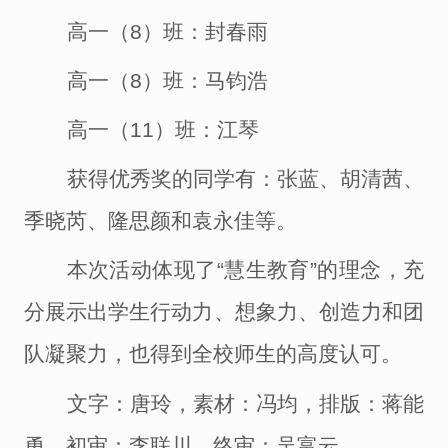
高一（
8）班：封春雨
高一（
8）班：马钧浩
高一（
11）班：江琴
获得优秀奖的同学有：张蓝、胡清茜、
季晓芮、隆思颜和袁永佳等。
本次活动体现了
“慧生教育”的理念，充
分展示出学生行动力、想象力、创造力和团
队凝聚力，也得到全校师生的高度认可。
文字：唐玲
，
素材：冯均
，
排版：蒋能
勇
，
初审：李联川
，
终审：吴富云
。