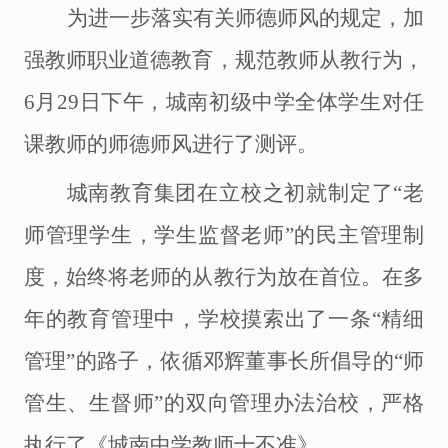
为进一步落实有关师德师风的规定，加
强教师职业道德教育，规范教师从
教
行为，
6月29日下午，城南初级中学全体学生对
任
课
教师的师德师风进行了测评。
城南教育集团在立校之初就制定了
“老
师管理学生，学生监督老师”的民主管理制
度，始终将老师的
从教
行为放在首位。在多
年的教育管理中，学校摸索出了一条
“精细
管理”的路子，依循邓辉董事长所倡导的“师
管生、生督师”的双向管理
办
法治校，严格
执行
了
《城南中学教师十不准》
。