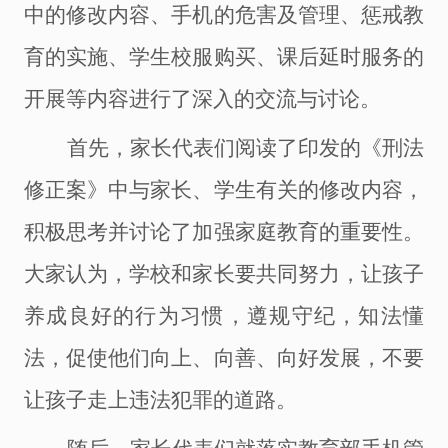
中的修改内容、手机的危害及管理、惩戒教
育的实施、学生校服购买、课后延时服务的
开展等内容进行了深入的交流与讨论。
首先，家长代表们阅读了印发的《刑法
修正案》中与家长、学生有关的修改内容，
积极思考并讨论了加强家庭教育的重要性。
大家认为，学校和家长要共同努力，让孩子
养成良好的行为习惯，遵规守纪，知法懂
法，促使他们向上、向善、向好发展，不要
让孩子走上违法犯罪的道路。