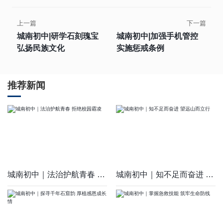
上一篇
下一篇
城南初中|研学石刻瑰宝
城南初中|加强手机管控
弘扬民族文化
实施惩戒条例
推荐新闻
城南初中｜法治护航青春 拒绝校园霸凌
城南初中｜知不足而奋进 望远山而立行