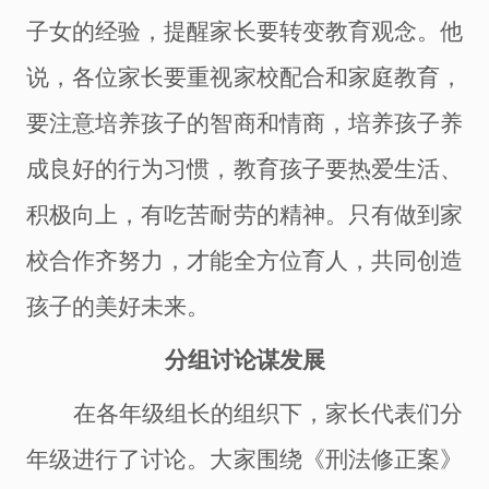
子女的经验，提醒家长要转变教育观念。他
说，各位家长要重视家校配合和家庭教育，
要注意培养孩子的智商和情商，培养孩子养
成良好的行为习惯，教育孩子要热爱生活、
积极向上，有吃苦耐劳的精神。只有做到家
校合作齐努力，才能全方位育人，共同创造
孩子的美好未来。
分组讨论谋发展
在各年级组长的组织下，家长代表们分
年级进行了讨论。大家围绕《刑法修正案》