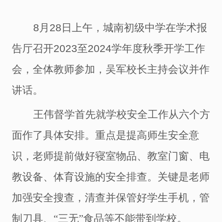
8月28日上午，城南初级中学在学术报
告厅召开2023
至
2024学年度
秋季
开学工作
会，
全体教师参加，吴军
校长主持会议并作
讲话。
王伟督学首先就
学校
安全工作从六个方
面作了具体安排。
重点是
提高
师生
安全意
识
，老师提前
做好寝室物品、教室门窗、电
教设备、体育设施的安全排查。
关键是老师
加强安全搜查，
清查
并保管好学生
手机
，
管
制刀具、
“三无”食品
等不能带到学校
。