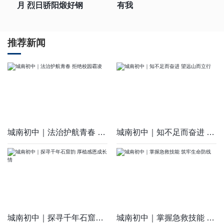
月 烈日骄阳煅好钢
有我
推荐新闻
城南初中｜法治护航青春 拒绝校园霸凌
城南初中｜知不足而奋进 望远山而立行
城南初中｜探寻千年石窟韵 厚植感恩成长情
城南初中｜掌握急救技能 筑牢生命防线